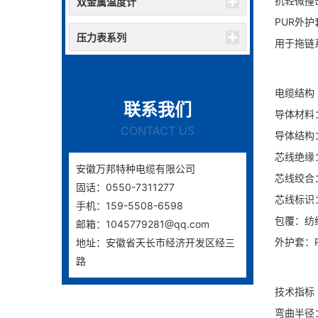
抗轻微撞
双金属温度计
PUR外
压力表系列
用于拖链
电缆结构
联系我们
导体材料
CONTACT US
导体结构：
芯线绝缘
安徽万邦特种电缆有限公司
芯线绞合
固话：0550-7311277
芯线标识
手机：159-5508-6598
包覆：纺
邮箱：1045779281@qq.com
外护套：
地址：安徽省天长市经济开发区经三
路
技术指标
弯曲半径：