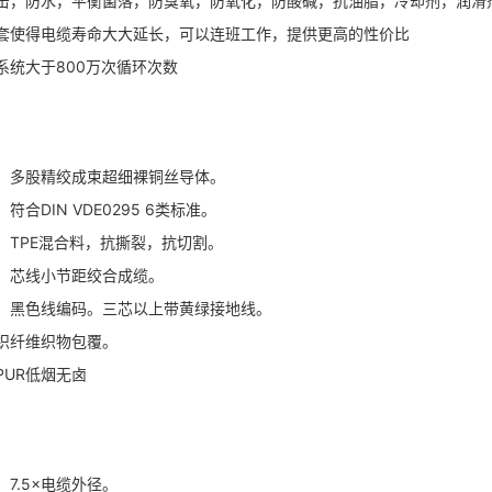
击，防水，平衡菌落，防臭氧，防氧化，防酸碱，抗油脂，冷却剂，润滑
护套使得电缆寿命大大延长，可以连班工作，提供更高的性价比
系统大于800万次循环次数
：多股精绞成束超细裸铜丝导体。
符合DIN VDE0295 6类标准。
：TPE混合料，抗撕裂，抗切割。
：芯线小节距绞合成缆。
：黑色线编码。三芯以上带黄绿接地线。
织纤维织物包覆。
PUR低烟无卤
7.5×电缆外径。