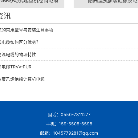
-NBR移动式起重机卷筒电缆
耐高温抗撕裂硅橡胶电
资讯
缆的常用型号与安装注意事项
线电缆如何区分优劣？
高温电缆的物理特性
电缆TRVV-PUR
款聚乙烯绝缘计算机电缆
固话：0550-7311277
手机：159-5508-6598
邮箱：1045779281@qq.com