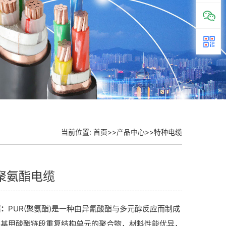
当前位置:
首页
>>
产品中心
>>
特种电缆
R聚氨酯电缆
绍：
PUR(聚氨酯)是一种由异氰酸酯与多元醇反应而制成
氨基甲酸酯链段重复结构单元的聚合物，材料性能优异，