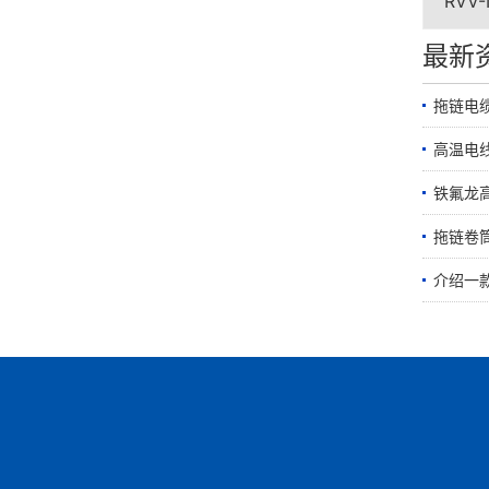
RVV
最新
拖链电
高温电
铁氟龙
拖链卷筒
介绍一