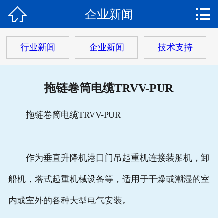


企业新闻
网站首页

关于我们
行业新闻
企业新闻
技术支持
产品中心
拖链卷筒电缆TRVV-PUR
热门电缆
客户案例
拖链卷筒电缆TRVV-PUR
客户服务
作为垂直升降机港口门吊起重机连接装船机，卸
新闻动态
船机，塔式起重机械设备等，适用于干燥或潮湿的室
在线留言
内或室外的各种大型电气安装。
联系我们