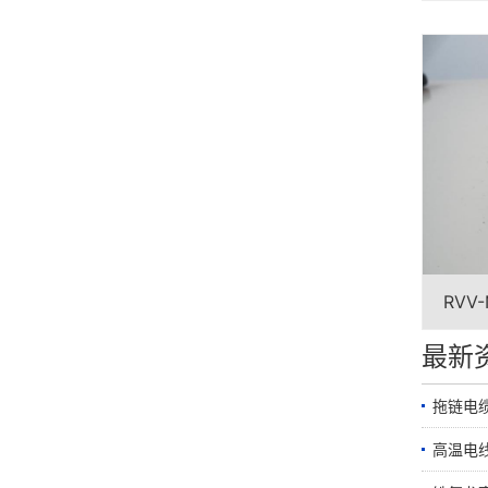
RVV
最新
拖链电
高温电