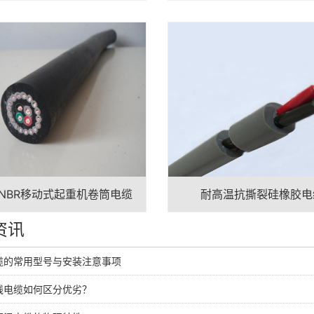
-NBR移动式起重机卷筒电缆
耐高温抗撕裂硅橡胶电
资讯
缆的常用型号与安装注意事项
线电缆如何区分优劣？