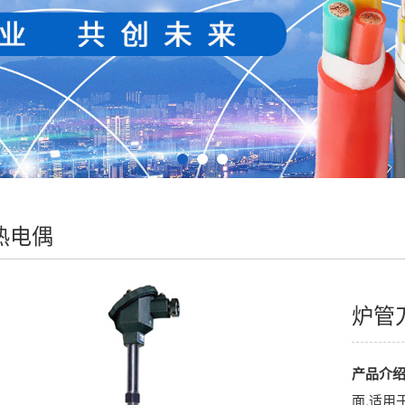
热电偶
炉管
产品介
面,适用