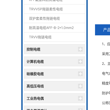
TRVVSP拖链柔性电缆
双护套柔性拖链电缆
耐高温电缆AFF-B-2*1.0mm2
产
TRVV拖链电缆
1、应
控制电缆
采用刀刃
计算机电缆
2、主
电气出口：
硅橡胶电缆
精度等级：
高低压母线
防护等级
工业热电偶
公称压力