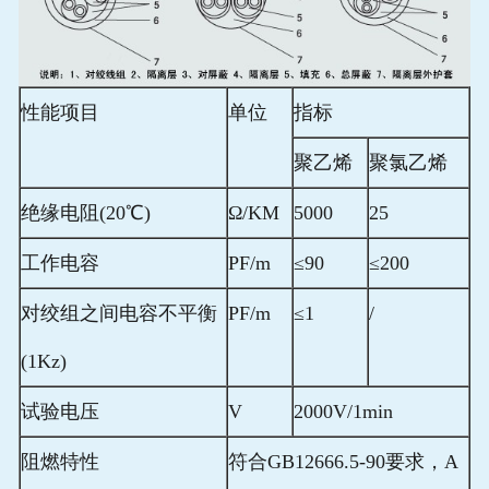
性能项目
单位
指标
聚乙烯
聚氯乙烯
绝缘电阻(20℃)
Ω/KM
5000
25
工作电容
PF/m
≤90
≤200
对绞组之间电容不平衡
PF/m
≤1
/
(1Kz)
试验电压
V
2000V/1min
阻燃特性
符合GB12666.5-90要求，A