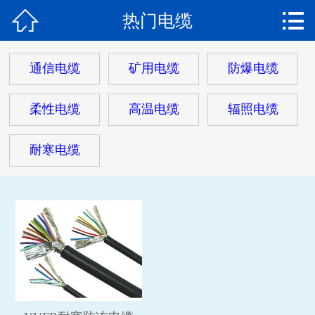


热门电缆
网站首页

关于我们
通信电缆
矿用电缆
防爆电缆
产品中心
柔性电缆
高温电缆
辐照电缆
热门电缆
耐寒电缆
客户案例
客户服务
新闻动态
在线留言
联系我们